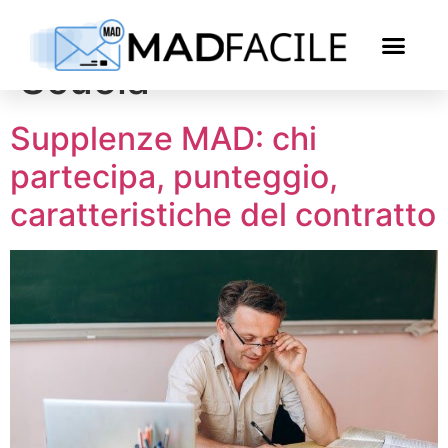
Categoria:
Notizie
Scuola
Supplenze MAD: chi
partecipa, punteggio,
caratteristiche del contratto