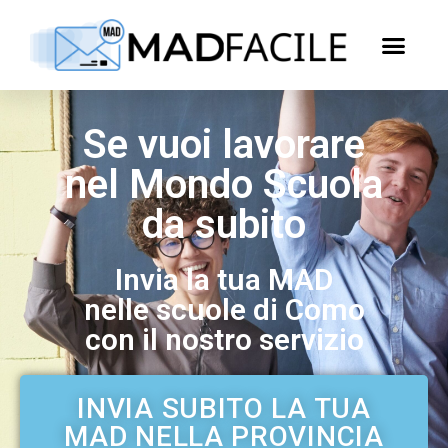
Se vuoi lavorare
nel Mondo Scuola
da subito
Invia la tua MAD
nelle scuole di Como
con il nostro servizio
INVIA SUBITO LA TUA
MAD NELLA PROVINCIA