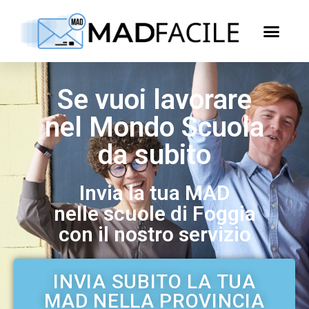
Se vuoi lavorare
nel Mondo Scuola
da subito
Invia la tua MAD
nelle scuole di Foggia
con il nostro servizio
INVIA SUBITO LA TUA
MAD NELLA PROVINCIA