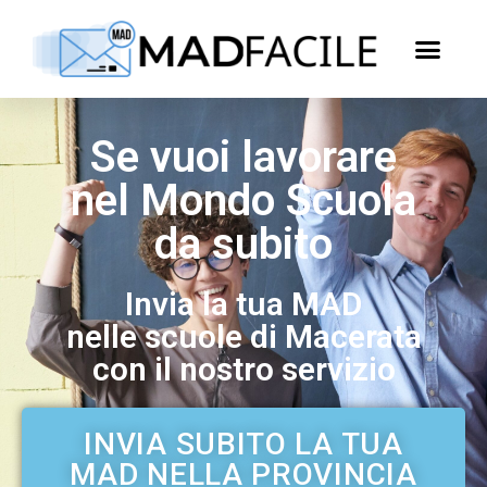
Se vuoi lavorare
nel Mondo Scuola
da subito
Invia la tua MAD
nelle scuole di Macerata
con il nostro servizio
INVIA SUBITO LA TUA
MAD NELLA PROVINCIA