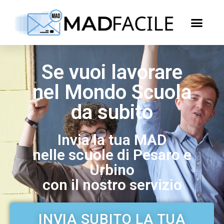
Se vuoi lavorare
nel Mondo Scuola
da subito
Invia la tua MAD
nelle scuole di Pesaro e
Urbino
con il nostro servizio
INVIA SUBITO LA TUA