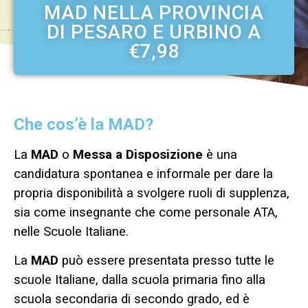
MAD NELLA PROVINCIA
DI PESARO E URBINO A
€7,98
Che cos’è la MAD?
La
MAD
o
Messa a Disposizione
è una
candidatura spontanea e informale per dare la
propria disponibilità a svolgere ruoli di supplenza,
sia come insegnante che come personale ATA,
nelle Scuole Italiane.
La
MAD
può essere presentata presso tutte le
scuole Italiane, dalla scuola primaria fino alla
scuola secondaria di secondo grado, ed è