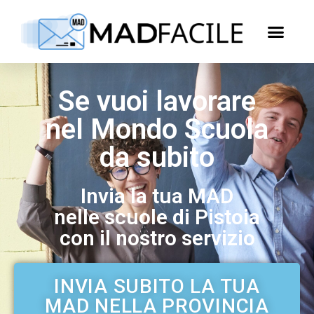
Se vuoi lavorare
nel Mondo Scuola
da subito
Invia la tua MAD
nelle scuole di Pistoia
con il nostro servizio
INVIA SUBITO LA TUA
MAD NELLA PROVINCIA