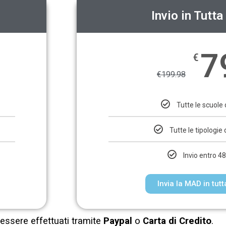
Invio in Tutta 
7
€
€
199.98
Tutte le scuole d
Tutte le tipologie 
Invio entro 48
Invia la MAD in tutta
essere effettuati tramite
Paypal
o
Carta di Credito
.