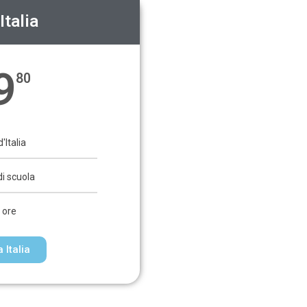
Italia
9
80
'Italia
di scuola
 ore
 Italia