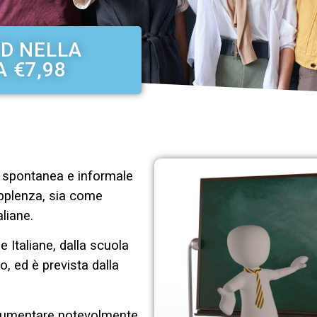
AD NELLA
A €7,98
 spontanea e informale
supplenza, sia come
liane.
 Italiane, dalla scuola
, ed è prevista dalla
aumentare notevolmente