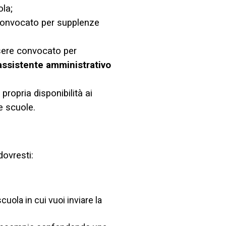
ola;
 convocato per supplenze
ssere convocato per
assistente amministrativo
a propria disponibilità ai
e scuole.
ovresti:
ola in cui vuoi inviare la