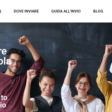
Q
DOVE INVIARE
GUIDA ALL’INVIO
BLOG
re
ola
nto
io