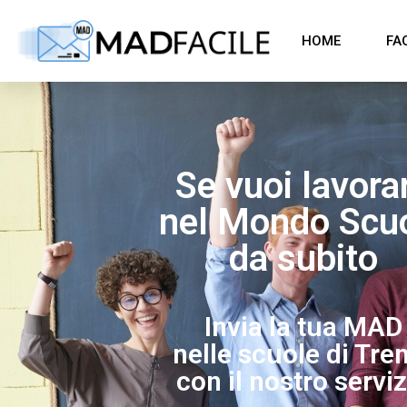
HOME
FA
Se vuoi lavora
nel Mondo Scu
da subito
Invia la tua MAD
nelle scuole di Tre
con il nostro serviz