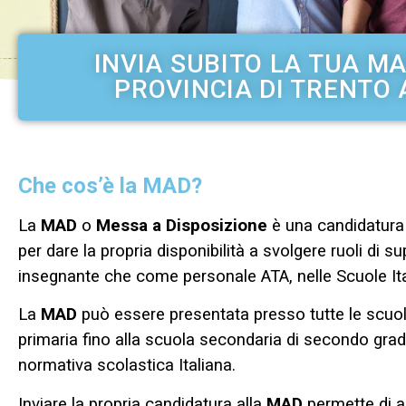
INVIA SUBITO LA TUA M
PROVINCIA DI TRENTO 
Che cos’è la MAD?
La
MAD
o
Messa a Disposizione
è una candidatura
per dare la propria disponibilità a svolgere ruoli di 
insegnante che come personale ATA, nelle Scuole Ita
La
MAD
può essere presentata presso tutte le scuole
primaria fino alla scuola secondaria di secondo grado
normativa scolastica Italiana.
Inviare la propria candidatura alla
MAD
permette di 