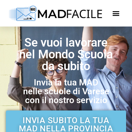
Se vuoi lavorare
nel Mondo Scuola
da subito
Invia la tua MAD
nelle scuole di Varese
con il nostro servizio
INVIA SUBITO LA TUA
MAD NELLA PROVINCIA