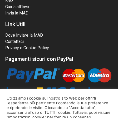
FAQ
Guida all'Invio
Invia la MAD
Link Utili
Dove Inviare la MAD
Contattaci
Privacy e Cookie Policy
Pagamenti sicuri con PayPal
Utilizziamo i cookie sul nostro sito Web per offrirti
l'esperienza più pertinente ricordando le tue preferenze
e ripetendo le visite. Cliccando su "Accetta tutto",
acconsenti all'uso di TUTTI i cookie. Tuttavia, puoi visitare
"Impostazioni cookie" per fornire un consenso